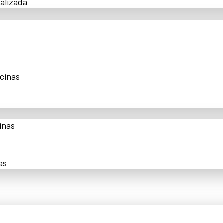
alizada
scinas
inas
as