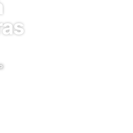
à
ras
o