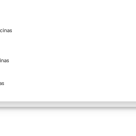
scinas
inas
as