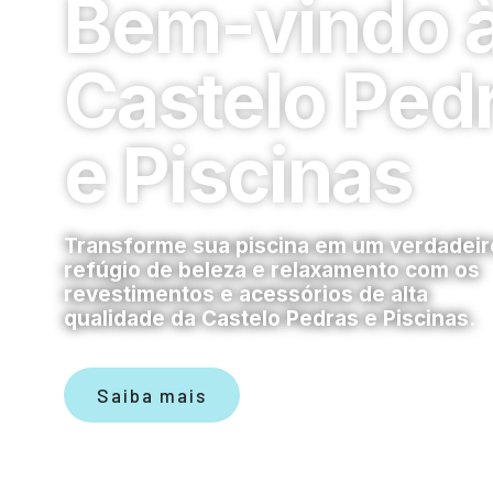
Bem-vindo 
Castelo Ped
e Piscinas
Transforme sua piscina em um verdadeir
refúgio de beleza e relaxamento com os
revestimentos e acessórios de alta
qualidade da Castelo Pedras e Piscinas.
Saiba mais