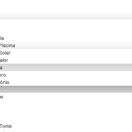
ia
Piscina
Solar
alor
a
oro
ônio
as
 Tomé