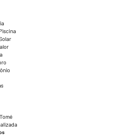
ia
Piscina
Solar
alor
a
oro
ônio
as
 Tomé
alizada
os