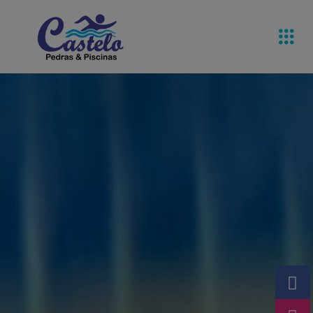
Pedras De
Equipamentos